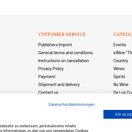
CUSTOMER SERVICE
CATEGO
Publishers Imprint
Events
General terms and conditions
eWine "T
Instructions on cancellation
Country
Privacy Policy
Wines
Payment
Spirits
Shipment and delivery
No Wine
Contact us
De Lüx Cur
eWine "The Shop"
Datenschutzbestimmungen
Withdraw from the contract
Alle akzep
bseite zu verbessern, personalisierte Inhalte
ere Informationen zu den von uns verwendeten Cookies