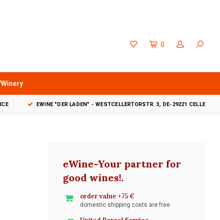
0
/Winery
VICE
EWINE "DER LADEN" - WESTCELLERTORSTR. 3, DE-29221 CELLE
eWine-Your partner for
good wines!
.
order value +75 €
domestic shipping costs are free