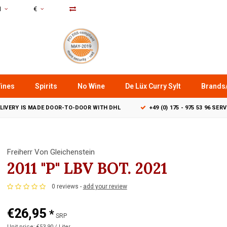
N
€
ines
Spirits
No Wine
De Lüx Curry Sylt
Brands
LIVERY IS MADE DOOR-TO-DOOR WITH DHL
+49 (0) 175 - 975 53 96 SER
Freiherr Von Gleichenstein
2011 "P" LBV BOT. 2021
0 reviews -
add your review
€26,95
*
SRP
Unit price: €53,90 / Liter