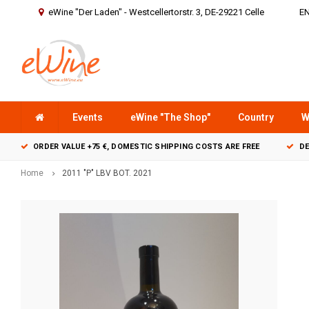
eWine "Der Laden" - Westcellertorstr. 3, DE-29221 Celle
E
Events
eWine "The Shop"
Country
W
ORDER VALUE +75 €, DOMESTIC SHIPPING COSTS ARE FREE
DE
Home
2011 "P" LBV BOT. 2021