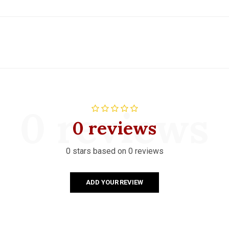
0 reviews
0 reviews
0 stars based on 0 reviews
ADD YOUR REVIEW