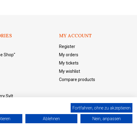
RIES
MY ACCOUNT
Register
he Shop"
My orders
My tickets
My wishlist
Compare products
ry Sylt
Fortfahren, ohne zu akzeptieren
tieren
Ablehnen
Nein, anpassen