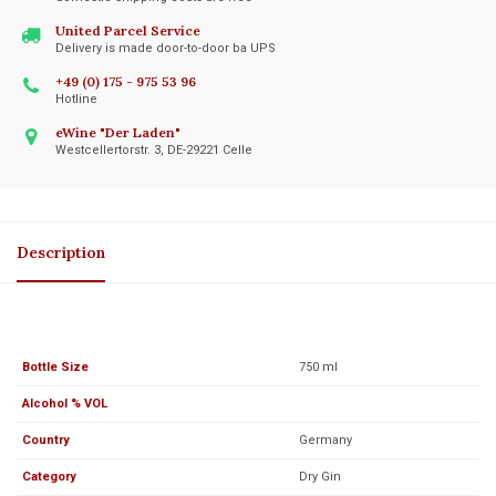
United Parcel Service
Delivery is made door-to-door ba UPS
+49 (0) 175 - 975 53 96
Hotline
eWine "Der Laden"
Westcellertorstr. 3, DE-29221 Celle
Description
Bottle Size
750 ml
Alcohol % VOL
Country
Germany
Category
Dry Gin