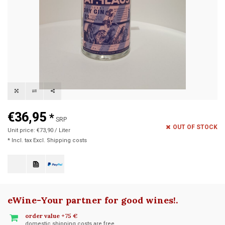
€36,95
*
SRP
OUT OF STOCK
Unit price: €73,90 / Liter
* Incl. tax Excl.
Shipping costs
eWine-Your partner for good wines!
.
order value +75 €
domestic shipping costs are free