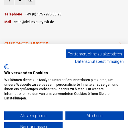
Telephone
+49 (0) 175 - 975 53 96
Mail
celle@deluexcurrysylt.de
CUSTOMER SERVICE
Fortfahren, ohne zu akzeptieren
CATEGORIES
Datenschutzbestimmungen
MY ACCOUNT
Wir verwenden Cookies
Wir können diese zur Analyse unserer Besucherdaten platzieren, um
unsere Webseite zu verbessern, personalisierte Inhalte anzuzeigen und
Ihnen ein großartiges Webseiten-Erlebnis zu bieten. Für weitere
Informationen zu den von uns verwendeten Cookies öffnen Sie die
© Copyright 2026 eWine-Your partner for good wines! - Powered by
Lightspeed
- Theme by
Shopmonkey
Einstellungen.
Alle akzeptieren
Ablehnen
Nein, anpassen