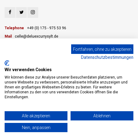
Telephone
+49 (0) 175 - 975 53 96
Mail
celle@deluexcurrysylt.de
Fortfahren, ohne zu akzeptieren
Datenschutzbestimmungen
CUSTOMER SERVICE
Wir verwenden Cookies
CATEGORIES
Wir können diese zur Analyse unserer Besucherdaten platzieren, um
unsere Webseite zu verbessern, personalisierte Inhalte anzuzeigen und
Ihnen ein großartiges Webseiten-Erlebnis zu bieten. Für weitere
MY ACCOUNT
Informationen zu den von uns verwendeten Cookies öffnen Sie die
Einstellungen.
© Copyright 2026 eWine-Your partner for good wines! - Powered by
Lightspeed
Alle akzeptieren
Ablehnen
- Theme by
Shopmonkey
Nein, anpassen