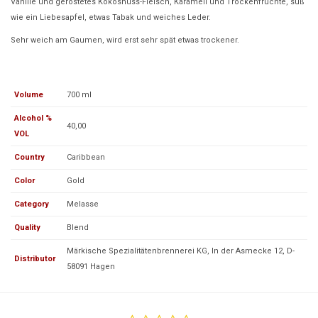
Vanille und geröstetes Kokosnuss-Fleisch, Karamell und Trockenfrüchte, süß
wie ein Liebesapfel, etwas Tabak und weiches Leder.
Sehr weich am Gaumen, wird erst sehr spät etwas trockener.
Volume
700 ml
Alcohol %
40,00
VOL
Country
Caribbean
Color
Gold
Category
Melasse
Quality
Blend
Märkische Spezialitätenbrennerei KG, In der Asmecke 12, D-
Distributor
58091 Hagen