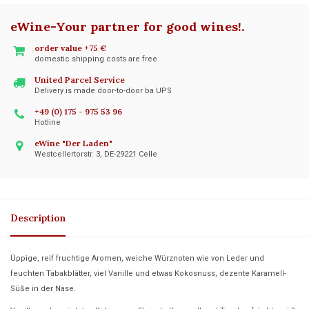
eWine-Your partner for good wines!
.
order value +75 €
domestic shipping costs are free
United Parcel Service
Delivery is made door-to-door ba UPS
+49 (0) 175 - 975 53 96
Hotline
eWine "Der Laden"
Westcellertorstr. 3, DE-29221 Celle
Description
Üppige, reif fruchtige Aromen, weiche Würznoten wie von Leder und
feuchten Tabakblätter, viel Vanille und etwas Kokosnuss, dezente Karamell-
Süße in der Nase.