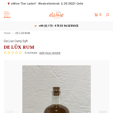
eWine "Der Laden" - Westcellertorstr. 3, DE-29221 Celle
0
MENU
+49 (0) 175 - 975 53 96 SERVICE
Home
DE LÜX RUM
De Lüx Curry Sylt
DE LÜX RUM
0 reviews -
add your review