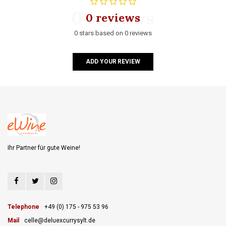
0 reviews
0 reviews
0 stars based on 0 reviews
ADD YOUR REVIEW
Ihr Partner für gute Weine!
Telephone
+49 (0) 175 - 975 53 96
Mail
celle@deluexcurrysylt.de