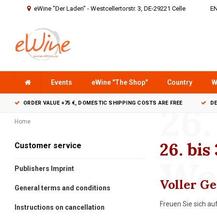
eWine "Der Laden" - Westcellertorstr. 3, DE-29221 Celle
E
Events
eWine "The Shop"
Country
W
26.
ORDER VALUE +75 €, DOMESTIC SHIPPING COSTS ARE FREE
DE
Home
26. bis
Customer service
We
Publishers Imprint
Voller Ge
General terms and conditions
Freuen Sie sich a
Instructions on cancellation