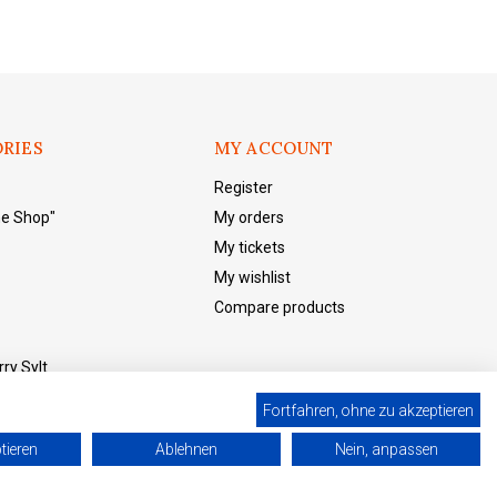
RIES
MY ACCOUNT
Register
he Shop"
My orders
My tickets
My wishlist
Compare products
ry Sylt
Fortfahren, ohne zu akzeptieren
tieren
Ablehnen
Nein, anpassen