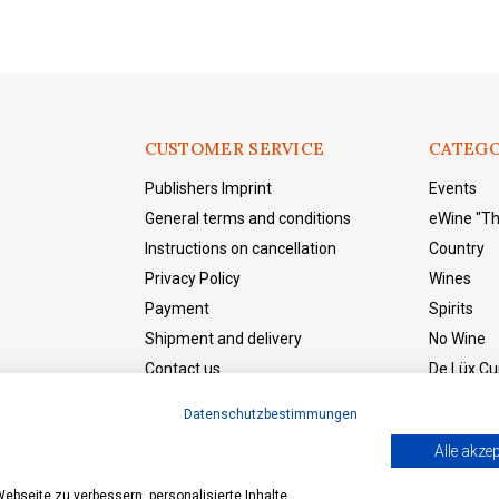
CUSTOMER SERVICE
CATEGO
Publishers Imprint
Events
General terms and conditions
eWine "T
Instructions on cancellation
Country
Privacy Policy
Wines
Payment
Spirits
Shipment and delivery
No Wine
Contact us
De Lüx Cur
eWine "The Shop"
Datenschutzbestimmungen
Withdraw from the contract
Alle akzep
bseite zu verbessern, personalisierte Inhalte