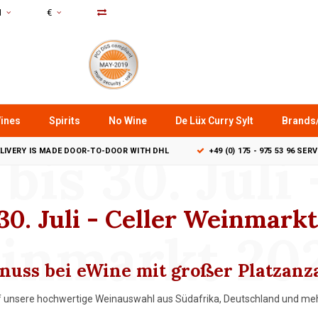
N
€
ines
Spirits
No Wine
De Lüx Curry Sylt
Brands
 bis 30. Juli
LIVERY IS MADE DOOR-TO-DOOR WITH DHL
+49 (0) 175 - 975 53 96 SER
 30. Juli - Celler Weinmark
inmarkt 20
nuss bei eWine mit großer Platzanz
uf unsere hochwertige Weinauswahl aus Südafrika, Deutschland und meh