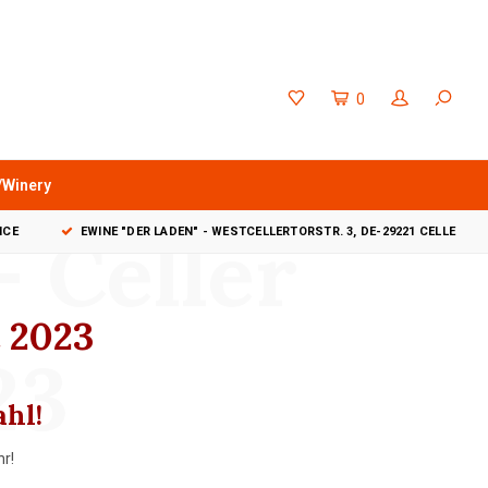
0
/Winery
 - Celler
VICE
EWINE "DER LADEN" - WESTCELLERTORSTR. 3, DE-29221 CELLE
t 2023
23
ahl!
r!