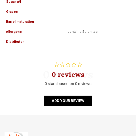
Sugar g/l
Grapes
Barrel maturation
Allergens
contains Sulphites
Distributor
0 reviews
0 reviews
0 stars based on 0 reviews
ADD YOUR REVIEW