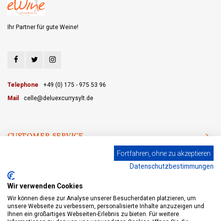
Ihr Partner für gute Weine!
Telephone
+49 (0) 175 - 975 53 96
Mail
celle@deluexcurrysylt.de
CUSTOMER SERVICE
Fortfahren, ohne zu akzeptieren
CATEGORIES
Datenschutzbestimmungen
MY ACCOUNT
Wir verwenden Cookies
Wir können diese zur Analyse unserer Besucherdaten platzieren, um
unsere Webseite zu verbessern, personalisierte Inhalte anzuzeigen und
Ihnen ein großartiges Webseiten-Erlebnis zu bieten. Für weitere