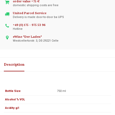
order value +75 €
domestic shipping costs are free
United Parcel Service
Delivery is made door-to-door ba UPS
+49 (0) 175 - 975 53 96
Hotline
eWine "Der Laden"
Westcellertorstr. 3, DE-29221 Celle
Description
Bottle Size
750 ml
Alcohol % VOL
Acidity g/l