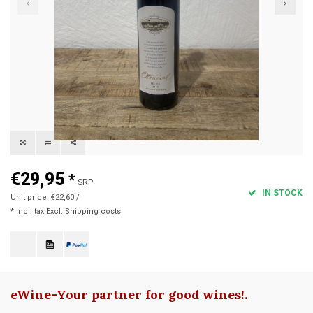
€29,95
*
SRP
IN STOCK
Unit price: €22,60 /
* Incl. tax Excl.
Shipping costs
eWine-Your partner for good wines!
.