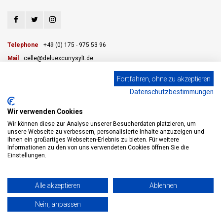
Telephone
+49 (0) 175 - 975 53 96
Mail
celle@deluexcurrysylt.de
Fortfahren, ohne zu akzeptieren
Datenschutzbestimmungen
CUSTOMER SERVICE
Wir verwenden Cookies
CATEGORIES
Wir können diese zur Analyse unserer Besucherdaten platzieren, um
unsere Webseite zu verbessern, personalisierte Inhalte anzuzeigen und
Ihnen ein großartiges Webseiten-Erlebnis zu bieten. Für weitere
MY ACCOUNT
Informationen zu den von uns verwendeten Cookies öffnen Sie die
Einstellungen.
© Copyright 2026 eWine-Your partner for good wines! - Powered by
Lightspeed
Alle akzeptieren
Ablehnen
- Theme by
Shopmonkey
Nein, anpassen