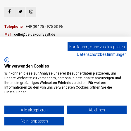
Telephone
+49 (0) 175 - 975 53 96
Mail
celle@deluexcurrysylt.de
Fortfahren, ohne zu akzeptieren
Datenschutzbestimmungen
CUSTOMER SERVICE
Wir verwenden Cookies
CATEGORIES
Wir können diese zur Analyse unserer Besucherdaten platzieren, um
unsere Webseite zu verbessern, personalisierte Inhalte anzuzeigen und
Ihnen ein großartiges Webseiten-Erlebnis zu bieten. Für weitere
MY ACCOUNT
Informationen zu den von uns verwendeten Cookies öffnen Sie die
Einstellungen.
© Copyright 2026 eWine-Your partner for good wines! - Powered by
Lightspeed
Alle akzeptieren
Ablehnen
- Theme by
Shopmonkey
Nein, anpassen