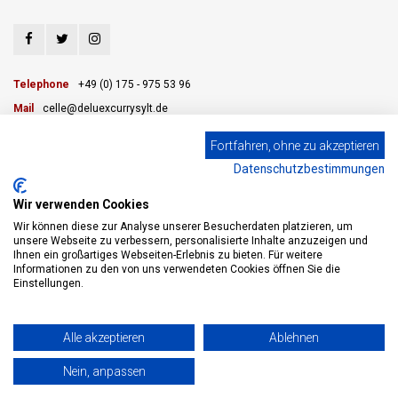
Telephone
+49 (0) 175 - 975 53 96
Mail
celle@deluexcurrysylt.de
Fortfahren, ohne zu akzeptieren
Datenschutzbestimmungen
CUSTOMER SERVICE
Wir verwenden Cookies
CATEGORIES
Wir können diese zur Analyse unserer Besucherdaten platzieren, um
unsere Webseite zu verbessern, personalisierte Inhalte anzuzeigen und
Ihnen ein großartiges Webseiten-Erlebnis zu bieten. Für weitere
MY ACCOUNT
Informationen zu den von uns verwendeten Cookies öffnen Sie die
Einstellungen.
© Copyright 2026 eWine-Your partner for good wines! - Powered by
Lightspeed
Alle akzeptieren
Ablehnen
- Theme by
Shopmonkey
Nein, anpassen