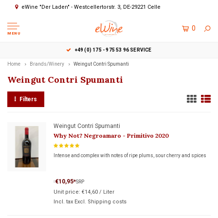
eWine "Der Laden" - Westcellertorstr. 3, DE-29221 Celle
0
MENU
+49 (0) 175 - 975 53 96 SERVICE
Home
Brands/Winery
Weingut Contri Spumanti
Weingut Contri Spumanti
Filters
Weingut Contri Spumanti
Why Not? Negroamaro - Primitivo 2020
Intense and complex with notes of ripe plums, sour cherry and spices
€10,95
*
SRP
*
Unit price:
€14,60
/
Liter
Incl. tax Excl.
Shipping costs