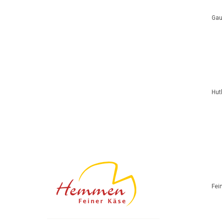
Gau
Hut
Fei