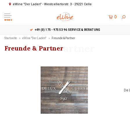
eWine "Der Laden" - Westcellertorstr. 3 - 29221 Celle
0
MENU
+49 (0) 175 - 975 53 96 SERVICE & BERATUNG
Startseite
eWine "Der Laden"
Freunde & Partner
Freunde & Partner
Freunde & Partner
De 