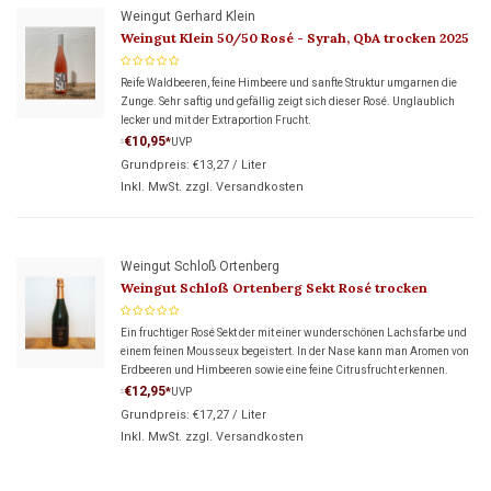
Weingut Gerhard Klein
Weingut Klein 50/50 Rosé - Syrah, QbA trocken 2025
Reife Waldbeeren, feine Himbeere und sanfte Struktur umgarnen die
Zunge. Sehr saftig und gefällig zeigt sich dieser Rosé. Unglaublich
lecker und mit der Extraportion Frucht.
€10,95
*
UVP
*
Grundpreis:
€13,27
/
Liter
Inkl. MwSt. zzgl.
Versandkosten
Weingut Schloß Ortenberg
Weingut Schloß Ortenberg Sekt Rosé trocken
Ein fruchtiger Rosé Sekt der mit einer wunderschönen Lachsfarbe und
einem feinen Mousseux begeistert. In der Nase kann man Aromen von
Erdbeeren und Himbeeren sowie eine feine Citrusfrucht erkennen.
€12,95
*
UVP
*
Grundpreis:
€17,27
/
Liter
Inkl. MwSt. zzgl.
Versandkosten