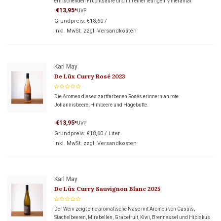
erfrischenden Fruchtsäure und mit einer feurigen Mineralität
anzutreffen.
€13,95
*
UVP
*
Grundpreis:
€18,60
/
Inkl. MwSt. zzgl.
Versandkosten
Karl May
De Lüx Curry Rosé 2023
Die Aromen dieses zartfarbenen Rosés erinnern an rote
Johannisbeere, Himbeere und Hagebutte.
€13,95
*
UVP
*
Grundpreis:
€18,60
/
Liter
Inkl. MwSt. zzgl.
Versandkosten
Karl May
De Lüx Curry Sauvignon Blanc 2025
Der Wein zeigt eine aromatische Nase mit Aromen von Cassis,
Stachelbeeren, Mirabellen, Grapefruit, Kiwi, Brennessel und Hibiskus.