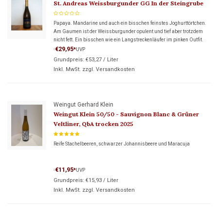
St. Andreas Weissburgunder GG In der Steingrube
Papaya. Mandarine und auch ein bisschen feinstes Joghurttörtchen.
Am Gaumen ist der Weissburgunder opulent und tief aber trotzdem
nicht fett. Ein bisschen wie ein Langstreckenläufer im pinken Outfit.
€29,95
*
UVP
*
Grundpreis:
€53,27
/
Liter
Inkl. MwSt. zzgl.
Versandkosten
Weingut Gerhard Klein
Weingut Klein 50/50 - Sauvignon Blanc & Grüner
Veltliner, QbA trocken 2025
Reife Stachelbeeren, schwarzer Johannisbeere und Maracuja
€11,95
*
UVP
*
Grundpreis:
€15,93
/
Liter
Inkl. MwSt. zzgl.
Versandkosten