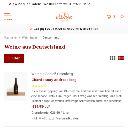
eWine "Der Laden" - Westcellertorstr. 3 - 29221 Celle
0
MENU
EWINE "DER LADEN" - WESTCELLERTORSTR. 3 - 29221 CELLE
Startseite
Weinländer
Deutschland
Weine aus Deutschland
Filter
Weingut Schloß Ortenberg
Chardonnay Andreasberg
Die Nase ist geprägt von Chicoree, Salzzitrone und dann kommt auch
eine schöne Exotik zum Tragen. Der Ertrag war sehr niedrig, was sich
in einer anspruchsvollen Tiefe zeigt. Sehr trocken mit feinen Bittertöne,
die diesem Wein sehr gut stehen.
€19,95
*
UVP
*
Grundpreis:
€26,60
/
Liter
Inkl. MwSt. zzgl.
Versandkosten