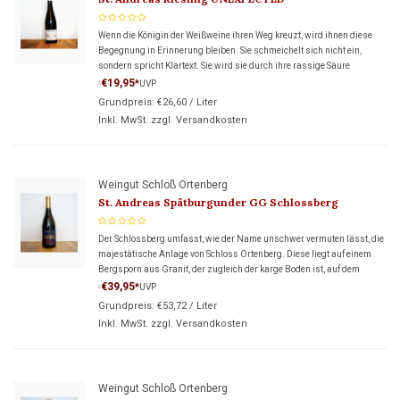
Wenn die Königin der Weißweine ihren Weg kreuzt, wird ihnen diese
Begegnung in Erinnerung bleiben. Sie schmeichelt sich nicht ein,
sondern spricht Klartext. Sie wird sie durch ihre rassige Säure
überzeugen, welche sie durch ein raffiniertes Wechselspiel m
€19,95
*
UVP
*
Grundpreis:
€26,60
/
Liter
Inkl. MwSt. zzgl.
Versandkosten
Weingut Schloß Ortenberg
St. Andreas Spätburgunder GG Schlossberg
Der Schlossberg umfasst, wie der Name unschwer vermuten lässt, die
majestätische Anlage von Schloss Ortenberg. Diese liegt auf einem
Bergsporn aus Granit, der zugleich der karge Boden ist, auf dem
unsere Reben wachsen.
€39,95
*
UVP
*
Grundpreis:
€53,72
/
Liter
Inkl. MwSt. zzgl.
Versandkosten
Weingut Schloß Ortenberg