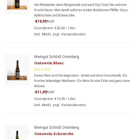
Viel Rhabarber, dann Bergamotte und auch Earl Grey Tee und eine
frische Säure. Man denkt sofort an wilden Andaliman Pfeffer. Dazu
Apfelschale und Schwarztee.
€19,95
*
UVP
*
Grundpreis:
€26,60
/
Liter
Inkl. MwSt. zzgl.
Versandkosten
Weingut Schloß Ortenberg
Gutswein Blanc
Dieser Wein wird Sie begeistern - direkt und ohne Umschweife. Ein
frischer lebendiger Weißwein. Ein Wein für alle Fälle und ganz ohne
Allüren.
€11,95
*
UVP
*
Grundpreis:
€15,95
/
Liter
Inkl. MwSt. zzgl.
Versandkosten
Weingut Schloß Ortenberg
Gutswein Scheurebe