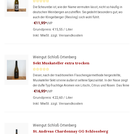
Die Scheurebe ist, wie der Name vermuten lässt, nicht so häufig in
deutschen Weinbergen anzutreffen. Sie gedeiht besonders gut, wo
auch der Klingelberger (Riesling) sich wohl fühlt.
€11,95
*
UVP
*
Grundpreis:
€15,55
/
Liter
Inkl. MwSt. zzgl.
Versandkosten
Weingut Schloß Ortenberg
Sekt Muskateller extra trocken
Dieser, nach der traditionellen Flaschengärmethode hergestellte,
Muskateller Sekt ist eine äußerst seltene Spezialität. In der Nase zeigt
der dufte Typ fruchtige Aromen von Litschi, Citrus und Rosen. Das feine
Prickeln im Mund passt hervorragend zur dezen
€16,95
*
UVP
*
Grundpreis:
€22,60
/
Liter
Inkl. MwSt. zzgl.
Versandkosten
Weingut Schloß Ortenberg
St. Andreas Chardonnay GG Schlossberg