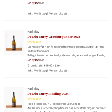
Blutsbrüder geben.
€13,95
*
UVP
*
Inkl. MwSt. zzgl.
Versandkosten
Karl May
De Lüx Curry Grauburgunder 2024
Die Nase erfährt ein feines und fruchtiges Bukett aus Apfel-, Birnen
und Quittenaromen.
Saftig, intensiv und kraftvoll, mit einem eleganten und langen Finale,
überzeugt dieser Grauburgunder am Gaumen.
€13,95
*
UVP
*
Grundpreis:
€18,60
/
Liter
Inkl. MwSt. zzgl.
Versandkosten
Karl May
De Lüx Curry Riesling 2024
Rock´n Roll RIESLING - Riesiger de Lüx Genuss!
Am Gaumen ist der Riesling trocken dann ebenfalls elegant mit einer