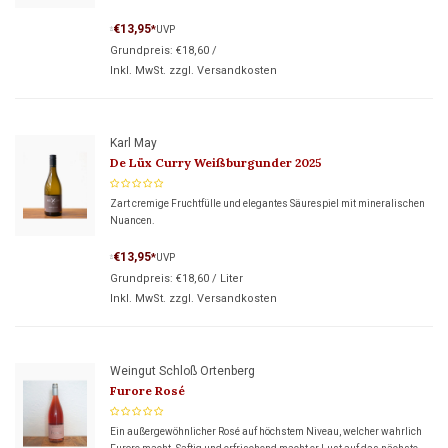
€13,95
*
UVP
*
Grundpreis:
€18,60
/
Inkl. MwSt. zzgl.
Versandkosten
Karl May
De Lüx Curry Weißburgunder 2025
Zart cremige Fruchtfülle und elegantes Säurespiel mit mineralischen
Nuancen.
€13,95
*
UVP
*
Grundpreis:
€18,60
/
Liter
Inkl. MwSt. zzgl.
Versandkosten
Weingut Schloß Ortenberg
Furore Rosé
Ein außergewöhnlicher Rosé auf höchstem Niveau, welcher wahrlich