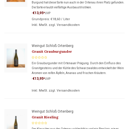
Burgund hat diese Sorte nun auch in der Ortenau ihren Platz gefunden.
Die Sorte erlaubt vielfältige Ausbaustilistiken.
€13,95
*
UVP
*
Grundpreis:
€18,60
/
Liter
Inkl. MwSt. zzgl.
Versandkosten
Weingut Schloß Ortenberg
Granit Grauburgunder
Ein Grauburgunder mit Ortenauer Prägung. Durch den Einfluss des
Granitgesteins und der Kühle des Schwarzwaldes entwickelt der Wein
Aromen von reifen Äpfeln, Ananas und frischen Kräutern.
€13,95
*
UVP
*
Inkl. MwSt. zzgl.
Versandkosten
Weingut Schloß Ortenberg
Granit Riesling
Der Klassiker aus der Ortenau schlechthin und ein Riesling, wie er