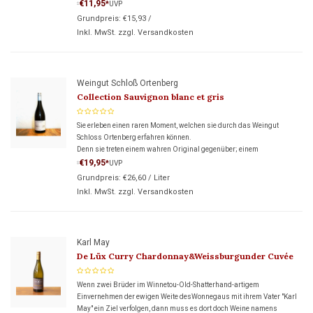
€11,95
*
UVP
*
Grundpreis:
€15,93
/
Inkl. MwSt. zzgl.
Versandkosten
Weingut Schloß Ortenberg
Collection Sauvignon blanc et gris
Sie erleben einen raren Moment, welchen sie durch das Weingut
Schloss Ortenberg erfahren können.
Denn sie treten einem wahren Original gegenüber; einem
außergewöhnlichen Cuvée – geschaffen aus weißem und grauem
€19,95
*
UVP
*
Sauvignon.
Grundpreis:
€26,60
/
Liter
Inkl. MwSt. zzgl.
Versandkosten
Karl May
De Lüx Curry Chardonnay&Weissburgunder Cuvée
Wenn zwei Brüder im Winnetou-Old-Shatterhand-artigem
Einvernehmen der ewigen Weite desWonnegaus mit ihrem Vater "Karl
May" ein Ziel verfolgen, dann muss es dort doch Weine namens