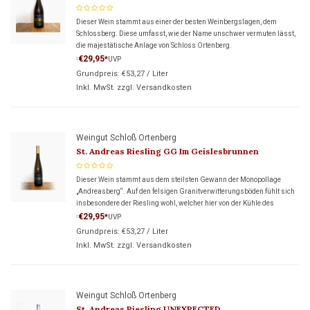
Dieser Wein stammt aus einer der besten Weinbergslagen, dem
Schlossberg. Diese umfasst, wie der Name unschwer vermuten lässt,
die majestätische Anlage von Schloss Ortenberg.
€29,95
*
UVP
*
Grundpreis:
€53,27
/
Liter
Inkl. MwSt. zzgl.
Versandkosten
Weingut Schloß Ortenberg
St. Andreas Riesling GG Im Geislesbrunnen
Dieser Wein stammt aus dem steilsten Gewann der Monopollage
„Andreasberg“. Auf den felsigen Granitverwitterungsböden fühlt sich
insbesondere der Riesling wohl, welcher hier von der Kühle des
angrenzenden Schwarzwaldes profitiert.
€29,95
*
UVP
*
Grundpreis:
€53,27
/
Liter
Inkl. MwSt. zzgl.
Versandkosten
Weingut Schloß Ortenberg
St. Andreas Riesling UNEXPECTED