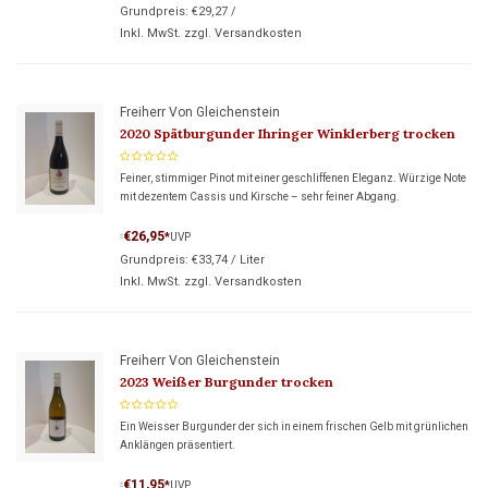
Grundpreis:
€29,27
/
Inkl. MwSt. zzgl.
Versandkosten
Freiherr Von Gleichenstein
2020 Spätburgunder Ihringer Winklerberg trocken
Feiner, stimmiger Pinot mit einer geschliffenen Eleganz. Würzige Note
mit dezentem Cassis und Kirsche – sehr feiner Abgang.
€26,95
*
UVP
*
Grundpreis:
€33,74
/
Liter
Inkl. MwSt. zzgl.
Versandkosten
Freiherr Von Gleichenstein
2023 Weißer Burgunder trocken
Ein Weisser Burgunder der sich in einem frischen Gelb mit grünlichen
Anklängen präsentiert.
€11,95
*
UVP
*