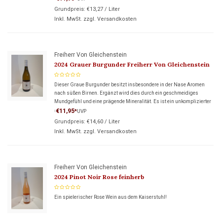
Grundpreis:
€13,27
/
Liter
Inkl. MwSt. zzgl.
Versandkosten
Freiherr Von Gleichenstein
2024 Grauer Burgunder Freiherr Von Gleichenstein
Dieser Graue Burgunder besitzt insbesondere in der Nase Aromen
nach süßen Birnen. Ergänzt wird dies durch ein geschmeidiges
Mundgefühl und eine prägende Mineralität. Es ist ein unkomplizierter
Wein, der unbeschwerten Trinkgenuss mit sich bringt.
€11,95
*
UVP
*
Grundpreis:
€14,60
/
Liter
Inkl. MwSt. zzgl.
Versandkosten
Freiherr Von Gleichenstein
2024 Pinot Noir Rose feinherb
Ein spielerischer Rose Wein aus dem Kaiserstuhl!