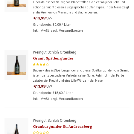
Einen deutschen Sauvignon blanc treffen sie nicht an jeder Ecke und
schon gar nicht diesen ausgesprochen duften Typen. In der Nase zeigt
er die Aromen von Maracuja und Stachelbeeren.
€13,95
*
UVP
*
Grundpreis:
€0,00
/
Liter
Inkl. MwSt. zzgl.
Versandkosten
Weingut Schloß Ortenberg
Granit Spätburgunder
Baden – das ist Spätburgunder, und dieser Spätburgunder vom Granit
ist ein ganz besonderer Vertreter seiner Sorte. Rubinrot in der Farbe
zeigt er viel Frucht und eine tolle Würze in der Nase.
€13,95
*
UVP
*
Grundpreis:
€18,60
/
Liter
Inkl. MwSt. zzgl.
Versandkosten
Weingut Schloß Ortenberg
Grauburgunder St. Andreasberg