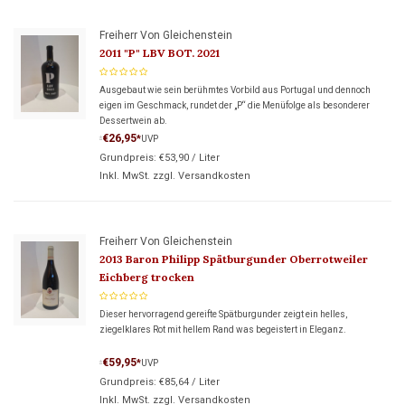
Freiherr Von Gleichenstein
2011 "P" LBV BOT. 2021
Ausgebaut wie sein berühmtes Vorbild aus Portugal und dennoch
eigen im Geschmack, rundet der „P“ die Menüfolge als besonderer
Dessertwein ab.
€26,95
*
UVP
*
Grundpreis:
€53,90
/
Liter
Inkl. MwSt. zzgl.
Versandkosten
Freiherr Von Gleichenstein
2013 Baron Philipp Spätburgunder Oberrotweiler
Eichberg trocken
Dieser hervorragend gereifte Spätburgunder zeigt ein helles,
ziegelklares Rot mit hellem Rand was begeistert in Eleganz.
€59,95
*
UVP
*
Grundpreis:
€85,64
/
Liter
Inkl. MwSt. zzgl.
Versandkosten