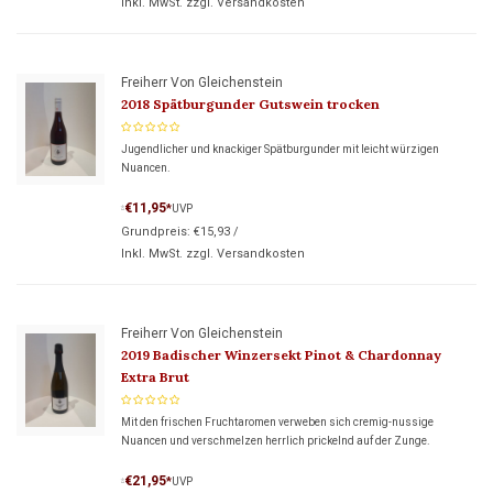
Inkl. MwSt. zzgl.
Versandkosten
Freiherr Von Gleichenstein
2018 Spätburgunder Gutswein trocken
Jugendlicher und knackiger Spätburgunder mit leicht würzigen
Nuancen.
€11,95
*
UVP
*
Grundpreis:
€15,93
/
Inkl. MwSt. zzgl.
Versandkosten
Freiherr Von Gleichenstein
2019 Badischer Winzersekt Pinot & Chardonnay
Extra Brut
Mit den frischen Fruchtaromen verweben sich cremig-nussige
Nuancen und verschmelzen herrlich prickelnd auf der Zunge.
€21,95
*
UVP
*