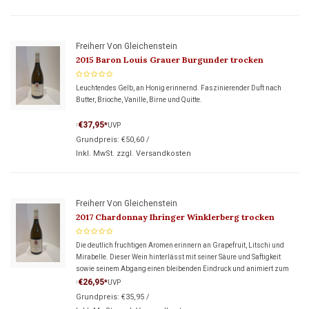
Freiherr Von Gleichenstein
2015 Baron Louis Grauer Burgunder trocken
Leuchtendes Gelb, an Honig erinnernd. Faszinierender Duft nach
Butter, Brioche, Vanille, Birne und Quitte.
€37,95
*
UVP
*
Grundpreis:
€50,60
/
Inkl. MwSt. zzgl.
Versandkosten
Freiherr Von Gleichenstein
2017 Chardonnay Ihringer Winklerberg trocken
Die deutlich fruchtigen Aromen erinnern an Grapefruit, Litschi und
Mirabelle. Dieser Wein hinterlässt mit seiner Säure und Saftigkeit
sowie seinem Abgang einen bleibenden Eindruck und animiert zum
nächsten Schluck!
€26,95
*
UVP
*
Grundpreis:
€35,95
/