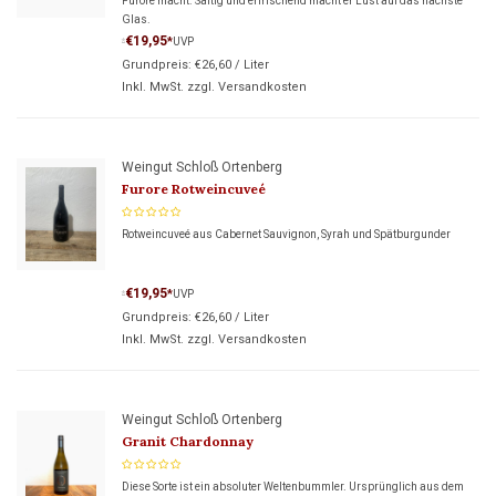
Furore macht. Saftig und erfrischend macht er Lust auf das nächste
Glas.
€19,95
*
UVP
*
Grundpreis:
€26,60
/
Liter
Inkl. MwSt. zzgl.
Versandkosten
Weingut Schloß Ortenberg
Furore Rotweincuveé
Rotweincuveé aus Cabernet Sauvignon, Syrah und Spätburgunder
€19,95
*
UVP
*
Grundpreis:
€26,60
/
Liter
Inkl. MwSt. zzgl.
Versandkosten
Weingut Schloß Ortenberg
Granit Chardonnay
Diese Sorte ist ein absoluter Weltenbummler. Ursprünglich aus dem