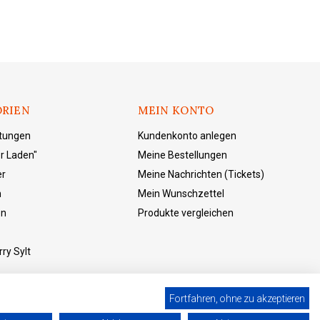
RIEN
MEIN KONTO
ltungen
Kundenkonto anlegen
r Laden"
Meine Bestellungen
er
Meine Nachrichten (Tickets)
n
Mein Wunschzettel
en
Produkte vergleichen
ry Sylt
Fortfahren, ohne zu akzeptieren