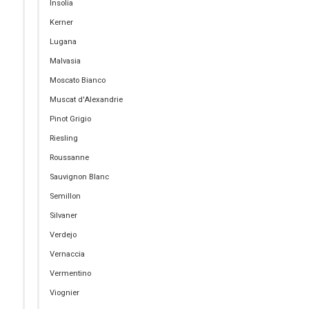
Insolia
Kerner
Lugana
Malvasia
Moscato Bianco
Muscat d'Alexandrie
Pinot Grigio
Riesling
Roussanne
Sauvignon Blanc
Semillon
Silvaner
Verdejo
Vernaccia
Vermentino
Viognier