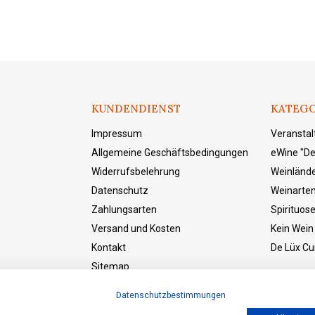
KUNDENDIENST
KATEGO
Impressum
Veransta
Allgemeine Geschäftsbedingungen
eWine "De
Widerrufsbelehrung
Weinländ
Datenschutz
Weinarte
Zahlungsarten
Spirituos
Versand und Kosten
Kein Wein
Kontakt
De Lüx Cur
Sitemap
eWine "Der Laden"
Datenschutzbestimmungen
Vetrag widerrufen