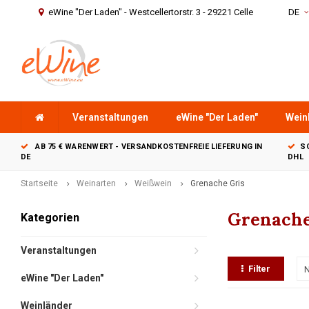
eWine "Der Laden" - Westcellertorstr. 3 - 29221 Celle
DE
Veranstaltungen
eWine "Der Laden"
Wein
AB 75 € WARENWERT - VERSANDKOSTENFREIE LIEFERUNG IN
S
DE
DHL
Startseite
Weinarten
Weißwein
Grenache Gris
Grenache
Kategorien
Veranstaltungen
Filter
N
eWine "Der Laden"
Weinländer