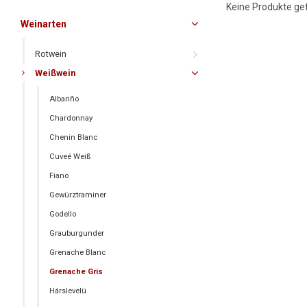
Keine Produkte gef
Weinarten
Rotwein
Weißwein
Albariño
Chardonnay
Chenin Blanc
Cuveé Weiß
Fiano
Gewürztraminer
Godello
Grauburgunder
Grenache Blanc
Grenache Gris
Hárslevelü