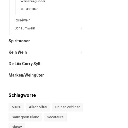
Weissburgunder
Muskateller
Roséwein
Schaumwein
Spirituosen
Kein Wein
De Lüx Curry Sylt
Marken/Weingüter
Schlagworte
50/50
Alkoholfrei
Grüner Veltliner
Sauvignon Blanc
Secateurs
Shiraz