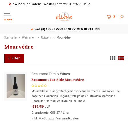
eWine "Der Laden" - Westcellertorstr. 3 - 29221 Celle
0
MENU
+49 (0) 175 - 975 53 96 SERVICE & BERATUNG
Startseite
Weinarten
Rotwein
Mourvédre
Mourvédre
Filter
Beaumont Family Wines
Beaumont Far Side Mourvédre
Mourvèdre ist eine großartige Rebsorte für wärmere Klimazonen. Sie
hat einen Hauch von Eleganz, trotz positiv rustikalem kraftvollen
Charakter. Herbsüßer Thymian im Finale.
€39,95
*
UVP
*
Grundpreis:
€53,27
/
Liter
Inkl. MwSt. zzgl.
Versandkosten