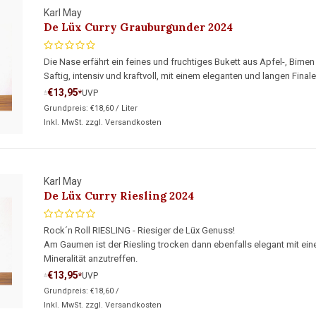
Karl May
De Lüx Curry Grauburgunder 2024
Die Nase erfährt ein feines und fruchtiges Bukett aus Apfel-, Birne
Saftig, intensiv und kraftvoll, mit einem eleganten und langen Fin
€13,95
*
UVP
*
Grundpreis:
€18,60
/
Liter
Inkl. MwSt. zzgl.
Versandkosten
Karl May
De Lüx Curry Riesling 2024
Rock´n Roll RIESLING - Riesiger de Lüx Genuss!
Am Gaumen ist der Riesling trocken dann ebenfalls elegant mit eine
Mineralität anzutreffen.
€13,95
*
UVP
*
Grundpreis:
€18,60
/
Inkl. MwSt. zzgl.
Versandkosten