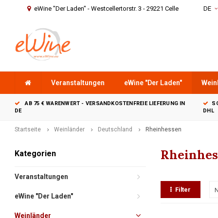
eWine "Der Laden" - Westcellertorstr. 3 - 29221 Celle
DE
Veranstaltungen
eWine "Der Laden"
Wein
AB 75 € WARENWERT - VERSANDKOSTENFREIE LIEFERUNG IN
S
DE
DHL
Startseite
Weinländer
Deutschland
Rheinhessen
Rheinhes
Kategorien
Veranstaltungen
Filter
N
eWine "Der Laden"
Weinländer