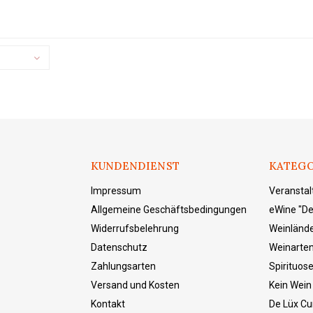
KUNDENDIENST
KATEGO
Impressum
Veransta
Allgemeine Geschäftsbedingungen
eWine "De
Widerrufsbelehrung
Weinländ
Datenschutz
Weinarte
Zahlungsarten
Spirituos
Versand und Kosten
Kein Wein
Kontakt
De Lüx Cur