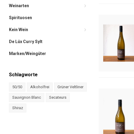
Weinarten
Spirituosen
Kein Wein
De Lüx Curry Sylt
Marken/Weingüter
Schlagworte
50/50
Alkoholfrei
Grüner Veltliner
Sauvignon Blanc
Secateurs
Shiraz