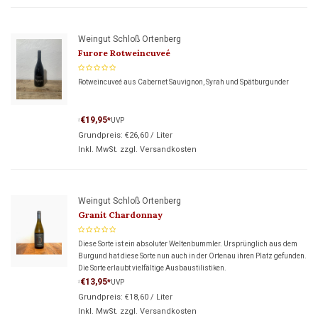
Weingut Schloß Ortenberg
Furore Rotweincuveé
Rotweincuveé aus Cabernet Sauvignon, Syrah und Spätburgunder
€19,95
*
UVP
*
Grundpreis:
€26,60
/
Liter
Inkl. MwSt. zzgl.
Versandkosten
Weingut Schloß Ortenberg
Granit Chardonnay
Diese Sorte ist ein absoluter Weltenbummler. Ursprünglich aus dem
Burgund hat diese Sorte nun auch in der Ortenau ihren Platz gefunden.
Die Sorte erlaubt vielfältige Ausbaustilistiken.
€13,95
*
UVP
*
Grundpreis:
€18,60
/
Liter
Inkl. MwSt. zzgl.
Versandkosten