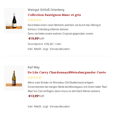
Weingut Schloß Ortenberg
Collection Sauvignon blanc et gris
Sie erleben einen raren Moment, welchen sie durch das Weingut
Schloss Ortenberg erfahren können.
Denn sie treten einem wahren Original gegenüber; einem
außergewöhnlichen Cuvée – geschaffen aus weißem und grauem
€19,95
*
UVP
*
Sauvignon.
Grundpreis:
€26,60
/
Liter
Inkl. MwSt. zzgl.
Versandkosten
Karl May
De Lüx Curry Chardonnay&Weissburgunder Cuvée
Wenn zwei Brüder im Winnetou-Old-Shatterhand-artigem
Einvernehmen der ewigen Weite desWonnegaus mit ihrem Vater "Karl
May" ein Ziel verfolgen, dann muss es dort doch Weine namens
Blutsbrüder geben.
€13,95
*
UVP
*
Inkl. MwSt. zzgl.
Versandkosten