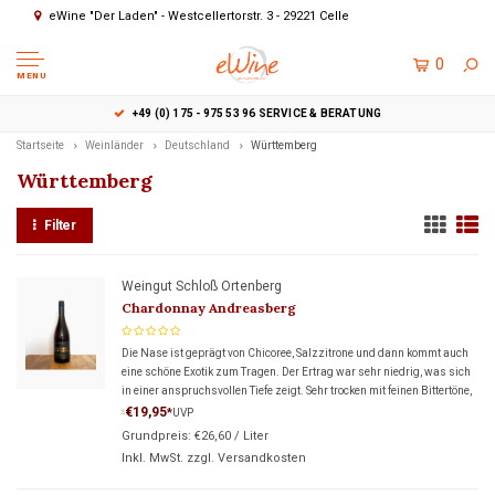
eWine "Der Laden" - Westcellertorstr. 3 - 29221 Celle
0
MENU
EWINE "DER LADEN" - WESTCELLERTORSTR. 3 - 29221 CELL
Startseite
Weinländer
Deutschland
Württemberg
Württemberg
Filter
Weingut Schloß Ortenberg
Chardonnay Andreasberg
Die Nase ist geprägt von Chicoree, Salzzitrone und dann kommt auch
eine schöne Exotik zum Tragen. Der Ertrag war sehr niedrig, was sich
in einer anspruchsvollen Tiefe zeigt. Sehr trocken mit feinen Bittertöne,
die diesem Wein sehr gut stehen.
€19,95
*
UVP
*
Grundpreis:
€26,60
/
Liter
Inkl. MwSt. zzgl.
Versandkosten