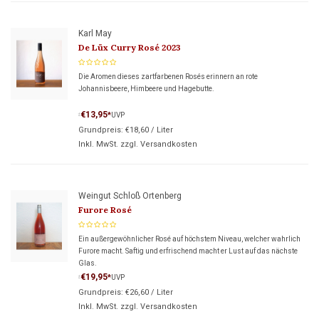
Karl May
De Lüx Curry Rosé 2023
Die Aromen dieses zartfarbenen Rosés erinnern an rote
Johannisbeere, Himbeere und Hagebutte.
€13,95
*
UVP
*
Grundpreis:
€18,60
/
Liter
Inkl. MwSt. zzgl.
Versandkosten
Weingut Schloß Ortenberg
Furore Rosé
Ein außergewöhnlicher Rosé auf höchstem Niveau, welcher wahrlich
Furore macht. Saftig und erfrischend macht er Lust auf das nächste
Glas.
€19,95
*
UVP
*
Grundpreis:
€26,60
/
Liter
Inkl. MwSt. zzgl.
Versandkosten