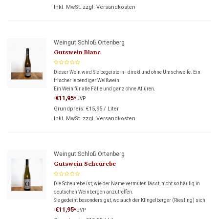
Inkl. MwSt. zzgl.
Versandkosten
Weingut Schloß Ortenberg
Gutswein Blanc
Dieser Wein wird Sie begeistern - direkt und ohne Umschweife. Ein
frischer lebendiger Weißwein.
Ein Wein für alle Fälle und ganz ohne Allüren.
€11,95
*
UVP
*
Grundpreis:
€15,95
/
Liter
Inkl. MwSt. zzgl.
Versandkosten
Weingut Schloß Ortenberg
Gutswein Scheurebe
Die Scheurebe ist, wie der Name vermuten lässt, nicht so häufig in
deutschen Weinbergen anzutreffen.
Sie gedeiht besonders gut, wo auch der Klingelberger (Riesling) sich
wohl fühlt.
€11,95
*
UVP
*