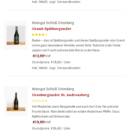
Inkl. MwSt. zzgl.
Versandkosten
Weingut Schloß Ortenberg
Granit Spätburgunder
Baden – das ist Spätburgunder, und dieser Spätburgunder vom Granit
ist ein ganz besonderer Vertreter seiner Sorte. Rubinrot in der Farbe
zeigt er viel Frucht und eine tolle Würze in der Nase.
€13,95
*
UVP
*
Grundpreis:
€18,60
/
Liter
Inkl. MwSt. zzgl.
Versandkosten
Weingut Schloß Ortenberg
Grauburgunder St. Andreasberg
Viel Rhabarber, dann Bergamotte und auch Earl Grey Tee und eine
frische Säure. Man denkt sofort an wilden Andaliman Pfeffer. Dazu
Apfelschale und Schwarztee.
€19,95
*
UVP
*
Grundpreis:
€26,60
/
Liter