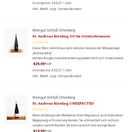
Grundpreis:
€53,27
/
Liter
Inkl. MwSt. zzgl.
Versandkosten
Weingut Schloß Ortenberg
St. Andreas Riesling GG Im Geislesbrunnen
Dieser Wein stammt aus dem steilsten Gewann der Monopollage
„Andreasberg“.
Auf den felsigen Granitverwitterungsböden fühlt sich insbesondere
der Riesling wohl, welcher hier von der Kühle des angrenzenden
€29,95
*
UVP
*
Schwarzwaldes profitiert.
Grundpreis:
€53,27
/
Liter
Inkl. MwSt. zzgl.
Versandkosten
Weingut Schloß Ortenberg
St. Andreas Riesling UNEXPECTED
Wenn die Königin der Weißweine ihren Weg kreuzt, wird ihnen diese
Begegnung in Erinnerung bleiben. Sie schmeichelt sich nicht ein,
sondern spricht Klartext. Sie wird sie durch ihre rassige Säure
überzeugen, welche sie durch ein raffiniertes Wechselspiel m
€19,95
*
UVP
*