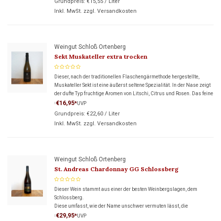
Grundpreis:
€15,55
/
Liter
Inkl. MwSt. zzgl.
Versandkosten
Weingut Schloß Ortenberg
Sekt Muskateller extra trocken
Dieser, nach der traditionellen Flaschengärmethode hergestellte,
Muskateller Sekt ist eine äußerst seltene Spezialität. In der Nase zeigt
der dufte Typ fruchtige Aromen von Litschi, Citrus und Rosen. Das feine
Prickeln im Mund passt hervorragend zur dezen
€16,95
*
UVP
*
Grundpreis:
€22,60
/
Liter
Inkl. MwSt. zzgl.
Versandkosten
Weingut Schloß Ortenberg
St. Andreas Chardonnay GG Schlossberg
Dieser Wein stammt aus einer der besten Weinbergslagen, dem
Schlossberg.
Diese umfasst, wie der Name unschwer vermuten lässt, die
majestätische Anlage von Schloss Ortenberg.
€29,95
*
UVP
*