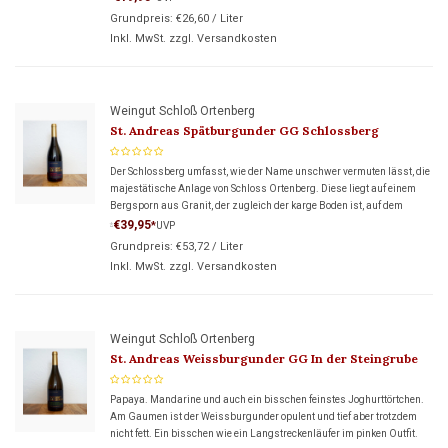
Grundpreis:
€26,60
/
Liter
Inkl. MwSt. zzgl.
Versandkosten
Weingut Schloß Ortenberg
St. Andreas Spätburgunder GG Schlossberg
Der Schlossberg umfasst, wie der Name unschwer vermuten lässt, die
majestätische Anlage von Schloss Ortenberg. Diese liegt auf einem
Bergsporn aus Granit, der zugleich der karge Boden ist, auf dem
unsere Reben wachsen.
€39,95
*
UVP
*
Grundpreis:
€53,72
/
Liter
Inkl. MwSt. zzgl.
Versandkosten
Weingut Schloß Ortenberg
St. Andreas Weissburgunder GG In der Steingrube
Papaya. Mandarine und auch ein bisschen feinstes Joghurttörtchen.
Am Gaumen ist der Weissburgunder opulent und tief aber trotzdem
nicht fett. Ein bisschen wie ein Langstreckenläufer im pinken Outfit.