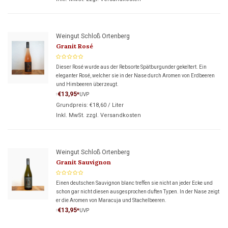
Weingut Schloß Ortenberg
Granit Rosé
Dieser Rosé wurde aus der Rebsorte Spätburgunder gekeltert. Ein
eleganter Rosé, welcher sie in der Nase durch Aromen von Erdbeeren
und Himbeeren überzeugt.
€13,95
*
UVP
*
Grundpreis:
€18,60
/
Liter
Inkl. MwSt. zzgl.
Versandkosten
Weingut Schloß Ortenberg
Granit Sauvignon
Einen deutschen Sauvignon blanc treffen sie nicht an jeder Ecke und
schon gar nicht diesen ausgesprochen duften Typen. In der Nase zeigt
er die Aromen von Maracuja und Stachelbeeren.
€13,95
*
UVP
*