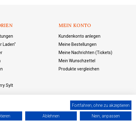
RIEN
MEIN KONTO
ltungen
Kundenkonto anlegen
r Laden"
Meine Bestellungen
er
Meine Nachrichten (Tickets)
n
Mein Wunschzettel
en
Produkte vergleichen
ry Sylt
Fortfahren, ohne zu akzeptieren
tieren
Ablehnen
Nein, anpassen