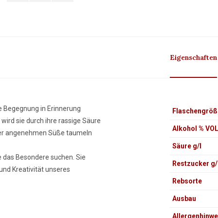
Eigenschaften
se Begegnung in Erinnerung
Flaschengröß
e wird sie durch ihre rassige Säure
Alkohol % VO
einer angenehmen Süße taumeln
Säure g/l
ie das Besondere suchen. Sie
Restzucker g/
und Kreativität unseres
Rebsorte
Ausbau
Allergenhinwe