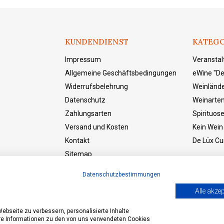
KUNDENDIENST
KATEGO
Impressum
Veransta
Allgemeine Geschäftsbedingungen
eWine "De
Widerrufsbelehrung
Weinländ
Datenschutz
Weinarte
Zahlungsarten
Spirituos
Versand und Kosten
Kein Wein
Kontakt
De Lüx Cur
Sitemap
eWine "Der Laden"
Datenschutzbestimmungen
Vetrag widerrufen
Alle akzep
bseite zu verbessern, personalisierte Inhalte
ere Informationen zu den von uns verwendeten Cookies