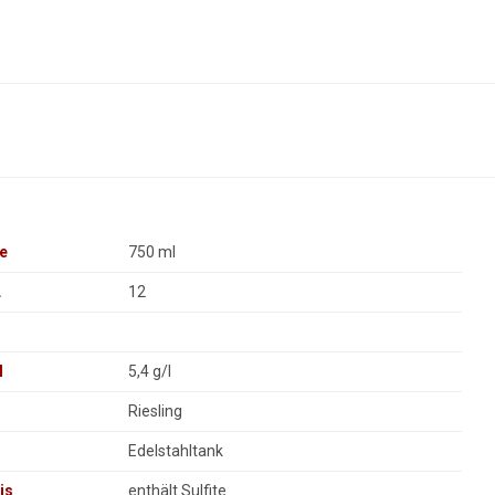
e
750 ml
L
12
l
5,4 g/l
Riesling
Edelstahltank
is
enthält Sulfite