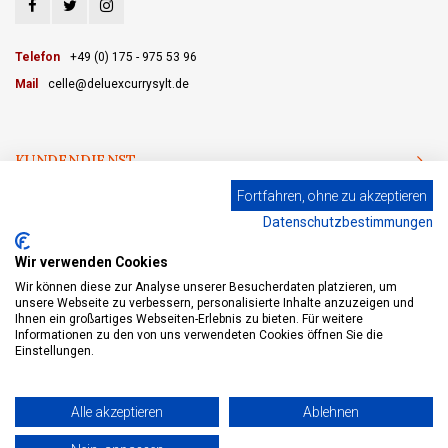
Telefon
+49 (0) 175 - 975 53 96
Mail
celle@deluexcurrysylt.de
KUNDENDIENST
Fortfahren, ohne zu akzeptieren
KATEGORIEN
Datenschutzbestimmungen
MEIN KONTO
Wir verwenden Cookies
Wir können diese zur Analyse unserer Besucherdaten platzieren, um
unsere Webseite zu verbessern, personalisierte Inhalte anzuzeigen und
Ihnen ein großartiges Webseiten-Erlebnis zu bieten. Für weitere
Informationen zu den von uns verwendeten Cookies öffnen Sie die
© Copyright 2026 eWine - Weinhandel und Online Weinversand - Powered by
Lightspeed
- Theme by
Shopmonkey
Einstellungen.
Alle akzeptieren
Ablehnen
+