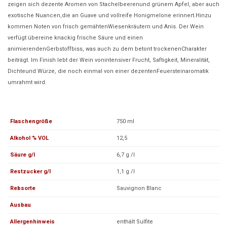
zeigen sich dezente Aromen von Stachelbeerenund grünem Apfel, aber auch
exotische Nuancen,die an Guave und vollreife Honigmelone erinnert.Hinzu
kommen Noten von frisch gemähtenWiesenkräutern und Anis. Der Wein
verfügt übereine knackig frische Säure und einen
animierendenGerbstoffbiss, was auch zu dem betont trockenenCharakter
beiträgt. Im Finish lebt der Wein vonintensiver Frucht, Saftigkeit, Mineralität,
Dichteund Würze, die noch einmal von einer dezentenFeuersteinaromatik
umrahmt wird.
Flaschengröße
750 ml
Alkohol % VOL
12,5
Säure g/l
6,7 g /l
Restzucker g/l
1,1 g /l
Rebsorte
Sauvignon Blanc
Ausbau
Allergenhinweis
enthält Sulfite