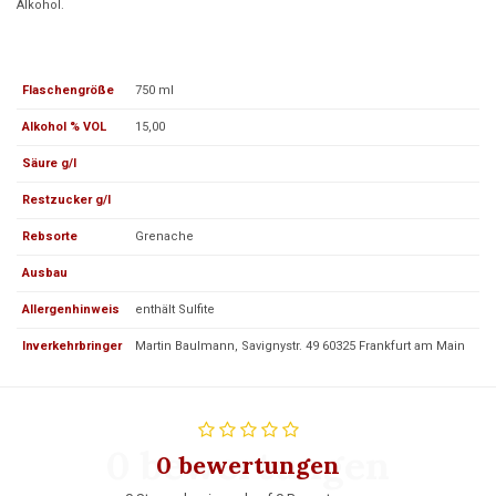
Alkohol.
Flaschengröße
750 ml
Alkohol % VOL
15,00
Säure g/l
Restzucker g/l
Rebsorte
Grenache
Ausbau
Allergenhinweis
enthält Sulfite
Inverkehrbringer
Martin Baulmann, Savignystr. 49 60325 Frankfurt am Main
0 bewertungen
0 bewertungen