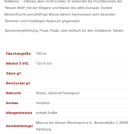
Rotweins – intensiv, aber nicht schwer. Er verbindet die Fruchtaromen der
"Neuen Welt" mit der Eleganz und Klasse des alten Europas. Dunkle
Beerenfrucht und pfeffrige Würze stehen harmonisch sehr dezenten
Tanninen und holzartigen Nuancen gegenüber.
Speisenempfehlung: Pizza, Pasta, oder einfach für den Grillabend: Steaks
Flaschengröße
750 ml
Alkohol % VOL
13,5 % Vol
Säure g/l
Restzucker g/l
Rebsorte
Shiraz, Cabernet Sauvignon
Ausbau
Holzfass
Allergenhinweis
enthält Sulfite
Marcus van Riesen Weinimport e.K., Annenstraße 5, 20359
Inverkehrbringer
Hamburg