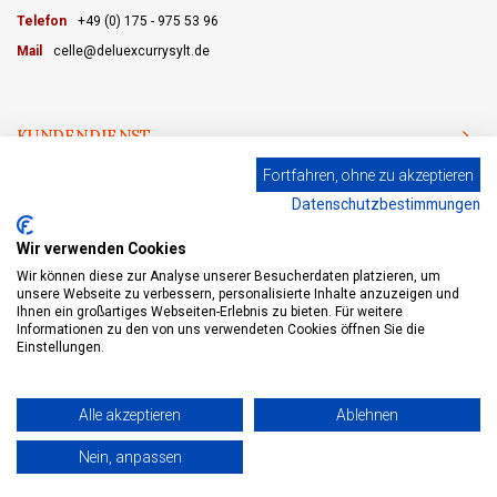
Telefon
+49 (0) 175 - 975 53 96
Mail
celle@deluexcurrysylt.de
KUNDENDIENST
Fortfahren, ohne zu akzeptieren
KATEGORIEN
Datenschutzbestimmungen
MEIN KONTO
Wir verwenden Cookies
Wir können diese zur Analyse unserer Besucherdaten platzieren, um
unsere Webseite zu verbessern, personalisierte Inhalte anzuzeigen und
Ihnen ein großartiges Webseiten-Erlebnis zu bieten. Für weitere
Informationen zu den von uns verwendeten Cookies öffnen Sie die
© Copyright 2026 eWine - Weinhandel und Online Weinversand - Powered by
Lightspeed
- Theme by
Shopmonkey
Einstellungen.
Alle akzeptieren
Ablehnen
+
Nein, anpassen
ZUM WARENKORB HINZUFÜGEN
-