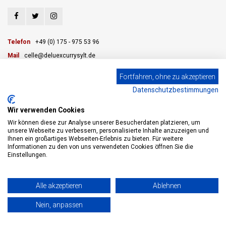
Telefon
+49 (0) 175 - 975 53 96
Mail
celle@deluexcurrysylt.de
Fortfahren, ohne zu akzeptieren
Datenschutzbestimmungen
KUNDENDIENST
Wir verwenden Cookies
KATEGORIEN
Wir können diese zur Analyse unserer Besucherdaten platzieren, um
unsere Webseite zu verbessern, personalisierte Inhalte anzuzeigen und
Ihnen ein großartiges Webseiten-Erlebnis zu bieten. Für weitere
MEIN KONTO
Informationen zu den von uns verwendeten Cookies öffnen Sie die
Einstellungen.
© Copyright 2026 eWine - Weinhandel und Online Weinversand - Powered by
Alle akzeptieren
Ablehnen
Lightspeed
- Theme by
Shopmonkey
Nein, anpassen