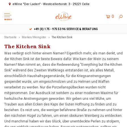
eWine "Der Laden" - Westcellertorstr. 3 - 29221 Celle
0
MENU
+49 (0) 175 - 975 53 96 SERVICE & BERATUNG
Startseite
Marken/Weingüter
The Kitchen Sink
The Kitchen Sink
Was verbirgt sich hinter einem Namen? Eigentlich mehr, als man denkt, und
der Kitchen Sink ist der beste Beweis dafür. Wie kam der Wein zu seinem
Namen? Man nimmt an, dass die Redewendung "Everything but the Kitchen
Sink" während des Zweiten Weltkriegs entstanden ist, als alles Metall,
einschließlich Haushaltsgegenstände, für die Kriegsanstrengungen
gespendet wurde, um eingeschmolzen und zu Helmen und Waffen
verarbeitet zu werden. Nur die Porzellanspülbecken wurden nicht
mitgenommen. Der Ausdruck ist seitdem zu einer modernen Maxime für
herkulische Anstrengungen geworden. Wir geben uns viel Mühe, um
Trauben aus allen Ecken des Kaps der Guten Hoffnung zu finden und zu
beziehen. Es reizt uns, die weniger befahrene Straße zu nehmen und hinter
den nächsten Hügel zu fahren, um einen obskuren Weinberg zu entdecken.
Und manchmal haben wir das Glück, über unentdeckte Perlen zu stolpern,