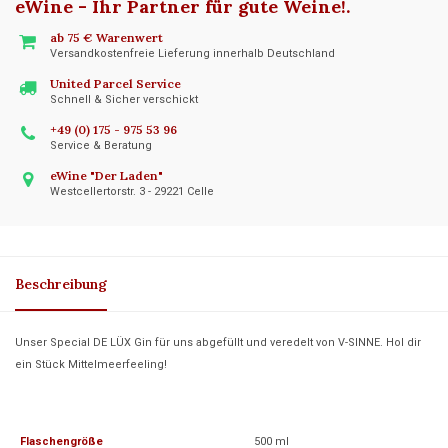
eWine - Ihr Partner für gute Weine!
.
ab 75 € Warenwert
Versandkostenfreie Lieferung innerhalb Deutschland
United Parcel Service
Schnell & Sicher verschickt
+49 (0) 175 - 975 53 96
Service & Beratung
eWine "Der Laden"
Westcellertorstr. 3 - 29221 Celle
Beschreibung
Unser Special DE LÜX Gin für uns abgefüllt und veredelt von V-SINNE. Hol dir
ein Stück Mittelmeerfeeling!
Flaschengröße
500 ml