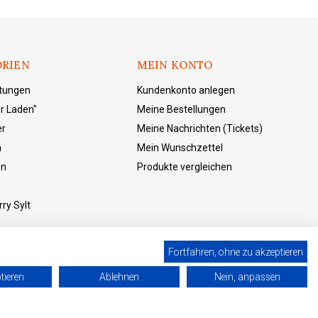
RIEN
MEIN KONTO
ltungen
Kundenkonto anlegen
r Laden"
Meine Bestellungen
er
Meine Nachrichten (Tickets)
n
Mein Wunschzettel
en
Produkte vergleichen
ry Sylt
Fortfahren, ohne zu akzeptieren
tieren
Ablehnen
Nein, anpassen