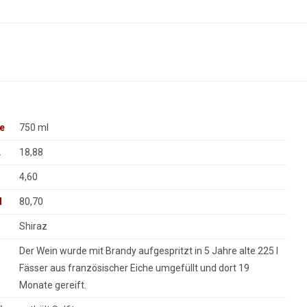
e
750 ml
L
18,88
4,60
l
80,70
Shiraz
Der Wein wurde mit Brandy aufgespritzt in 5 Jahre alte 225 l
Fässer aus französischer Eiche umgefüllt und dort 19
Monate gereift.