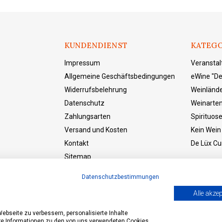
KUNDENDIENST
KATEGO
Impressum
Veransta
Allgemeine Geschäftsbedingungen
eWine "De
Widerrufsbelehrung
Weinländ
Datenschutz
Weinarte
Zahlungsarten
Spirituos
Versand und Kosten
Kein Wein
Kontakt
De Lüx Cur
Sitemap
eWine "Der Laden"
Datenschutzbestimmungen
Vetrag widerrufen
Alle akzep
bseite zu verbessern, personalisierte Inhalte
ere Informationen zu den von uns verwendeten Cookies