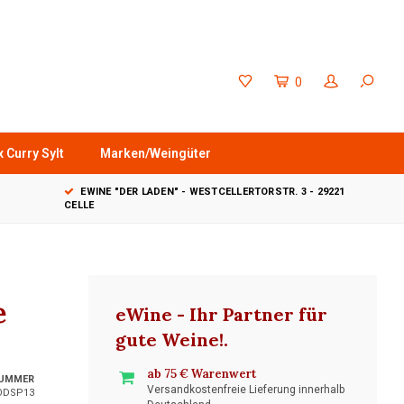
0
 Curry Sylt
Marken/Weingüter
EWINE "DER LADEN" - WESTCELLERTORSTR. 3 - 29221
CELLE
e
eWine - Ihr Partner für
gute Weine!
.
ab 75 € Warenwert
NUMMER
Versandkostenfreie Lieferung innerhalb
DSP13