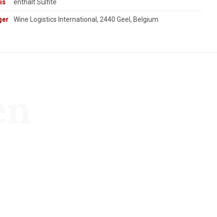
is
enthält Sulfite
ger
Wine Logistics International, 2440 Geel, Belgium
en