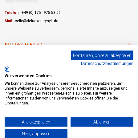
Telefon
+49 (0) 175 - 975 53 96
Mail
celle@deluexcurrysylt.de
KUNDENDIENST
Fortfahren, ohne zu akzeptieren
KATEGORIEN
Datenschutzbestimmungen
MEIN KONTO
Wir verwenden Cookies
Wir können diese zur Analyse unserer Besucherdaten platzieren, um
unsere Webseite zu verbessern, personalisierte Inhalte anzuzeigen und
Ihnen ein großartiges Webseiten-Erlebnis zu bieten. Für weitere
Informationen zu den von uns verwendeten Cookies öffnen Sie die
© Copyright 2026 eWine - Weinhandel und Online Weinversand - Powered by
Lightspeed
- Theme by
Shopmonkey
Einstellungen.
Alle akzeptieren
Ablehnen
+
Nein, anpassen
ZUM WARENKORB HINZUFÜGEN
-