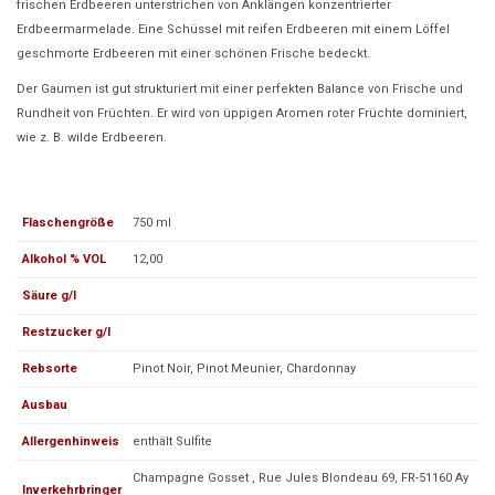
frischen Erdbeeren unterstrichen von Anklängen konzentrierter
Erdbeermarmelade. Eine Schüssel mit reifen Erdbeeren mit einem Löffel
geschmorte Erdbeeren mit einer schönen Frische bedeckt.
Der Gaumen ist gut strukturiert mit einer perfekten Balance von Frische und
Rundheit von Früchten. Er wird von üppigen Aromen roter Früchte dominiert,
wie z. B. wilde Erdbeeren.
Flaschengröße
750 ml
Alkohol % VOL
12,00
Säure g/l
Restzucker g/l
Rebsorte
Pinot Noir, Pinot Meunier, Chardonnay
Ausbau
Allergenhinweis
enthält Sulfite
Champagne Gosset , Rue Jules Blondeau 69, FR-51160 Ay
Inverkehrbringer