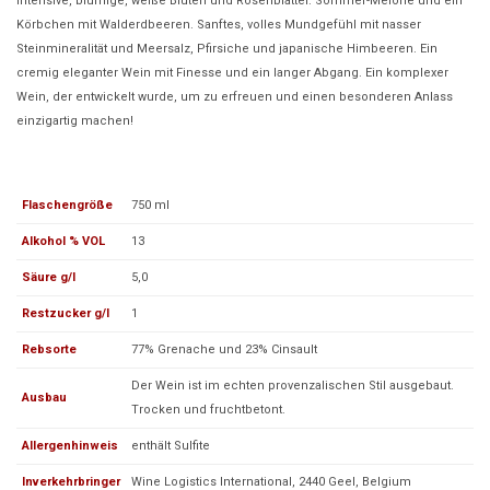
Intensive, blumige, weiße Blüten und Rosenblätter. Sommer-Melone und ein
Körbchen mit Walderdbeeren. Sanftes, volles Mundgefühl mit nasser
Steinmineralität und Meersalz, Pfirsiche und japanische Himbeeren. Ein
cremig eleganter Wein mit Finesse und ein langer Abgang. Ein komplexer
Wein, der entwickelt wurde, um zu erfreuen und einen besonderen Anlass
einzigartig machen!
Flaschengröße
750 ml
Alkohol % VOL
13
Säure g/l
5,0
Restzucker g/l
1
Rebsorte
77% Grenache und 23% Cinsault
Der Wein ist im echten provenzalischen Stil ausgebaut.
Ausbau
Trocken und fruchtbetont.
Allergenhinweis
enthält Sulfite
Inverkehrbringer
Wine Logistics International, 2440 Geel, Belgium