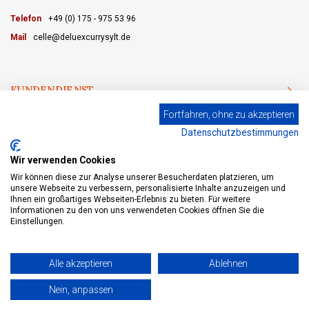
Telefon
+49 (0) 175 - 975 53 96
Mail
celle@deluexcurrysylt.de
KUNDENDIENST
Fortfahren, ohne zu akzeptieren
KATEGORIEN
Datenschutzbestimmungen
MEIN KONTO
Wir verwenden Cookies
Wir können diese zur Analyse unserer Besucherdaten platzieren, um
unsere Webseite zu verbessern, personalisierte Inhalte anzuzeigen und
Ihnen ein großartiges Webseiten-Erlebnis zu bieten. Für weitere
Informationen zu den von uns verwendeten Cookies öffnen Sie die
© Copyright 2026 eWine - Weinhandel und Online Weinversand - Powered by
Lightspeed
- Theme by
Shopmonkey
Einstellungen.
Alle akzeptieren
Ablehnen
+
Nein, anpassen
ZUM WARENKORB HINZUFÜGEN
-