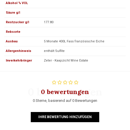
Alkohol % VOL
Säure g/l
Restzucker g/l
177.80
Rebsorte
Ausbau
5 Monate 400L Fass französische Eiche
Allergenhinweis
enthält Sulfite
Inverkehrbringer
Zeter - Kaapzicht Wine Estate
0 bewertungen
0 bewertungen
0 Sterne, basierend auf 0 Bewertungen
IHRE BEWERTUNG HINZUFÜGEN