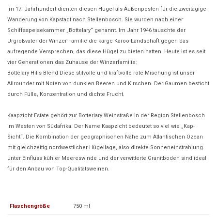
Im 17. Jahrhundert dienten diesen Hügel als Außenposten für die zweitägige
Wanderung von Kapstadt nach Stellenbosch. Sie wurden nach einer
Schiffsspeisekammer „Bottelary“ genannt. Im Jahr 1946 tauschte der
Urgroßvater der Winzer-Familie die karge Karoo-Landschaft gegen das
aufregende Versprechen, das diese Hügel zu bieten hatten. Heute ist es seit
vier Generationen das Zuhause der Winzerfamilie:
Bottelary Hills Blend
Diese stilvolle und kraftvolle rote Mischung ist unser
Allrounder mit Noten von dunklen Beeren und Kirschen. Der Gaumen besticht
durch Fülle, Konzentration und dichte Frucht.
Kaapzicht Estate gehört zur Botterlary Weinstraße in der Region Stellenbosch
im Westen von Südafrika. Der Name Kaapzicht bedeutet so viel wie „Kap-
Sicht“. Die Kombination der geographischen Nähe zum Atlantischen Ozean
mit gleichzeitig nordwestlicher Hügellage, also direkte Sonneneinstrahlung
unter Einfluss kühler Meereswinde und der verwitterte Granitboden sind ideal
für den Anbau von Top-Qualitätsweinen.
Flaschengröße
750 ml