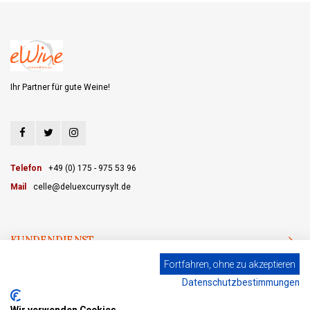
Ihr Partner für gute Weine!
Telefon
+49 (0) 175 - 975 53 96
Mail
celle@deluexcurrysylt.de
KUNDENDIENST
Fortfahren, ohne zu akzeptieren
KATEGORIEN
Datenschutzbestimmungen
MEIN KONTO