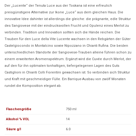
Der „Lucente“ der Tenuta Luce aus der Toskana ist eine erfreulich
preisgünstigere Alternative zur Ikone „Luce“ aus dem gleichen Haus. Die
innovative Idee dahinter ist allerdings die gleiche: die prägnante, edle Struktur
des Sangiovese mit der eindrucksvollen Frucht und Opulenz eines Merlot zu
verbinden. Tradition und Innovation sollten sich die Hände reichen. Die
Trauben für den Luce della Vite Lucente wachsen in den Rebgärten der Güter
Castelgiocondo in Montalcino sowie Nipozzano in Chianti Rufina. Die beiden
unterschiedlichen Standorte der Sangiovese-Trauben alleine führen schon zu
einem erweiterten Aromenspektrum. Ergänzt wird die Cuvée durch Merlot, der
auf den für ihn optimalen tonhaltigen, tiefergelegenen Lagen des Guts
Castiglioni in Chianti Colli Fiorentini gewachsen ist. So verbinden sich Struktur
und Kraft mit geschmeidiger Fülle. Ein Barrique-Ausbau von zwölf Monaten
rundet die Komposition elegant ab.
Flaschengröße
750 ml
Alkohol % VOL
14
Säure g/l
6.0