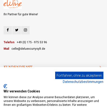
Ihr Partner für gute Weine!
Telefon
+49 (0) 175 - 975 53 96
Mail
celle@deluexcurrysylt.de
KUNDENDIENST
Fortfahren, ohne zu akzeptieren
KATEGORIEN
Datenschutzbestimmungen
MEIN KONTO
Wir verwenden Cookies
Wir können diese zur Analyse unserer Besucherdaten platzieren, um
unsere Webseite zu verbessern, personalisierte Inhalte anzuzeigen und
Ihnen ein großartiges Webseiten-Erlebnis zu bieten. Für weitere