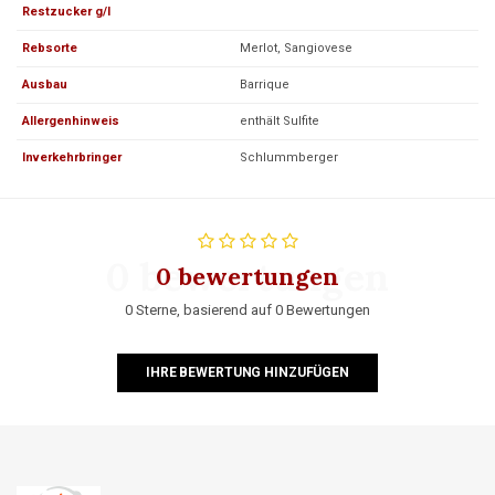
Restzucker g/l
Rebsorte
Merlot, Sangiovese
Ausbau
Barrique
Allergenhinweis
enthält Sulfite
Inverkehrbringer
Schlummberger
0 bewertungen
0 bewertungen
0 Sterne, basierend auf 0 Bewertungen
IHRE BEWERTUNG HINZUFÜGEN