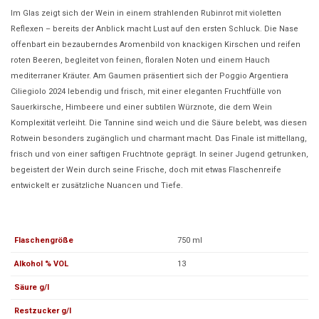
Im Glas zeigt sich der Wein in einem strahlenden Rubinrot mit violetten
Reflexen – bereits der Anblick macht Lust auf den ersten Schluck. Die Nase
offenbart ein bezauberndes Aromenbild von knackigen Kirschen und reifen
roten Beeren, begleitet von feinen, floralen Noten und einem Hauch
mediterraner Kräuter. Am Gaumen präsentiert sich der Poggio Argentiera
Ciliegiolo 2024 lebendig und frisch, mit einer eleganten Fruchtfülle von
Sauerkirsche, Himbeere und einer subtilen Würznote, die dem Wein
Komplexität verleiht. Die Tannine sind weich und die Säure belebt, was diesen
Rotwein besonders zugänglich und charmant macht. Das Finale ist mittellang,
frisch und von einer saftigen Fruchtnote geprägt. In seiner Jugend getrunken,
begeistert der Wein durch seine Frische, doch mit etwas Flaschenreife
entwickelt er zusätzliche Nuancen und Tiefe.
Flaschengröße
750 ml
Alkohol % VOL
13
Säure g/l
Restzucker g/l