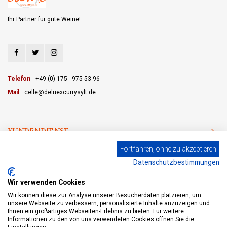
Ihr Partner für gute Weine!
Telefon
+49 (0) 175 - 975 53 96
Mail
celle@deluexcurrysylt.de
KUNDENDIENST
Fortfahren, ohne zu akzeptieren
KATEGORIEN
Datenschutzbestimmungen
MEIN KONTO
Wir verwenden Cookies
Wir können diese zur Analyse unserer Besucherdaten platzieren, um
unsere Webseite zu verbessern, personalisierte Inhalte anzuzeigen und
Ihnen ein großartiges Webseiten-Erlebnis zu bieten. Für weitere
Informationen zu den von uns verwendeten Cookies öffnen Sie die
© Copyright 2026 eWine - Weinhandel und Online Weinversand - Powered by