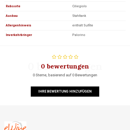
Rebsorte
Ciliegiolo
Ausbau
Stahltank
Allergenhinweis
enthält Sulfite
Inverkehrbringer
Palorino
0 bewertungen
0 bewertungen
0 Sterne, basierend auf 0 Bewertungen
IHRE BEWERTUNG HINZUFÜGEN