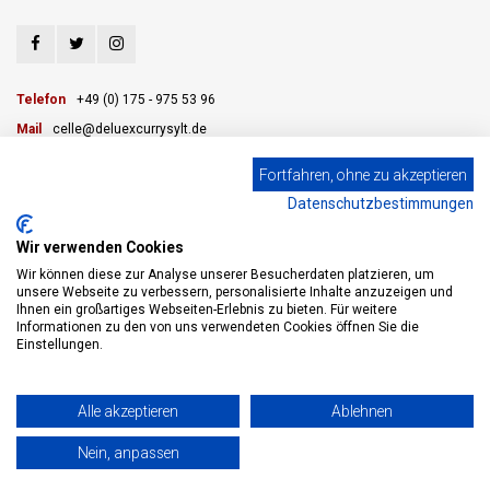
Telefon
+49 (0) 175 - 975 53 96
Mail
celle@deluexcurrysylt.de
Fortfahren, ohne zu akzeptieren
Datenschutzbestimmungen
KUNDENDIENST
Wir verwenden Cookies
KATEGORIEN
Wir können diese zur Analyse unserer Besucherdaten platzieren, um
unsere Webseite zu verbessern, personalisierte Inhalte anzuzeigen und
Ihnen ein großartiges Webseiten-Erlebnis zu bieten. Für weitere
MEIN KONTO
Informationen zu den von uns verwendeten Cookies öffnen Sie die
Einstellungen.
© Copyright 2026 eWine - Weinhandel und Online Weinversand - Powered by
Alle akzeptieren
Ablehnen
Lightspeed
- Theme by
Shopmonkey
Nein, anpassen