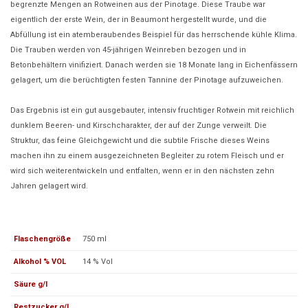
begrenzte Mengen an Rotweinen aus der Pinotage. Diese Traube war
eigentlich der erste Wein, der in Beaumont hergestellt wurde, und die
Abfüllung ist ein atemberaubendes Beispiel für das herrschende kühle Klima.
Die Trauben werden von 45-jährigen Weinreben bezogen und in
Betonbehältern vinifiziert. Danach werden sie 18 Monate lang in Eichenfässern
gelagert, um die berüchtigten festen Tannine der Pinotage aufzuweichen.
Das Ergebnis ist ein gut ausgebauter, intensiv fruchtiger Rotwein mit reichlich
dunklem Beeren- und Kirschcharakter, der auf der Zunge verweilt. Die
Struktur, das feine Gleichgewicht und die subtile Frische dieses Weins
machen ihn zu einem ausgezeichneten Begleiter zu rotem Fleisch und er
wird sich weiterentwickeln und entfalten, wenn er in den nächsten zehn
Jahren gelagert wird.
Flaschengröße
750 ml
Alkohol % VOL
14 % Vol
Säure g/l
Restzucker g/l