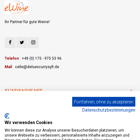
Ihr Partner für gute Weine!
Telefon
+49 (0) 175 - 975 53 96
Mail
celle@deluexcurrysylt.de
KUNDENDIENST
Fortfahren, ohne zu akzeptieren
KATEGORIEN
Datenschutzbestimmungen
MEIN KONTO
Wir verwenden Cookies
Wir können diese zur Analyse unserer Besucherdaten platzieren, um
unsere Webseite zu verbessern, personalisierte Inhalte anzuzeigen und