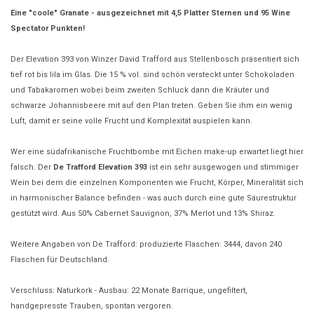
Eine "coole" Granate - ausgezeichnet mit 4,5 Platter Sternen und 95 Wine
Spectator Punkten!
Der Elevation 393 von Winzer David
Trafford
aus Stellenbosch präsentiert sich
tief rot bis lila im Glas. Die 15 % vol. sind schön versteckt unter Schokoladen
und Tabakaromen wobei beim zweiten Schluck dann die Kräuter und
schwarze Johannisbeere mit auf den Plan treten. Geben Sie ihm ein wenig
Luft, damit er seine volle Frucht und Komplexität auspielen kann.
Wer eine südafrikanische Fruchtbombe mit Eichen make-up erwartet liegt hier
falsch. Der
De Trafford Elevation 393
ist ein sehr ausgewogen und stimmiger
Wein bei dem die einzelnen Komponenten wie Frucht, Körper, Mineralität sich
in harmonischer Balance befinden - was auch durch eine gute Säurestruktur
gestützt wird. Aus 50% Cabernet Sauvignon, 37% Merlot und 13% Shiraz.
Weitere Angaben von De Trafford: produzierte Flaschen: 3444, davon 240
Flaschen für Deutschland.
Verschluss: Naturkork - Ausbau: 22 Monate Barrique, ungefiltert,
handgepresste Trauben, spontan vergoren.