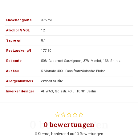
Flaschengröße
375 ml
Alkohol % VOL
12
Säure g/l
8,1
Restzucker g/l
177.80
Rebsorte
50% Cabernet Sauvignon, 37% Merlot, 13% Shiraz
Ausbau
5 Monate 400L Fass französische Eiche
Allergenhinweis
enthält Sulfite
Inverkehrbringer
AHWAS, Golzstr. 40 B, 10781 Berlin
0 bewertungen
0 bewertungen
0 Sterne, basierend auf 0 Bewertungen